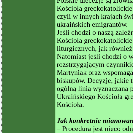
Polskie diecezje są zrów
Kościoła greckokatolickieg
czyli w innych krajach świ
ukraińskich emigrantów.
Jeśli chodzi o naszą zale
Kościoła greckokatolicki
liturgicznych, jak równie
Natomiast jeśli chodzi o 
rozstrzygającym czynnikie
Martyniak oraz wspomaga
biskupów. Decyzje, jakie
ogólną linią wyznaczaną 
Ukraińskiego Kościoła gre
Kościoła.
Jak konkretnie mianowani
– Procedura jest nieco od