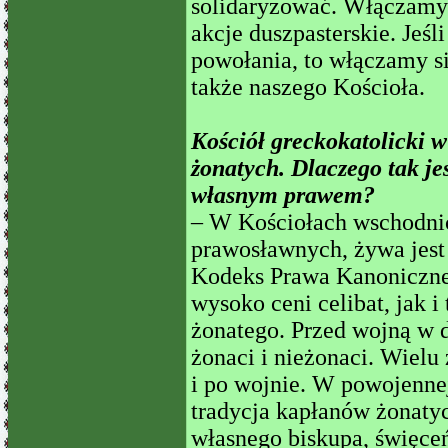
solidaryzować. Włączamy 
akcje duszpasterskie. Jeśli
powołania, to włączamy si
także naszego Kościoła.
Kościół greckokatolicki 
żonatych. Dlaczego tak jes
własnym prawem?
– W Kościołach wschodnich
prawosławnych, żywa jest
Kodeks Prawa Kanoniczne
wysoko ceni celibat, jak 
żonatego. Przed wojną w d
żonaci i nieżonaci. Wielu 
i po wojnie. W powojenne
tradycja kapłanów żonaty
własnego biskupa, święce