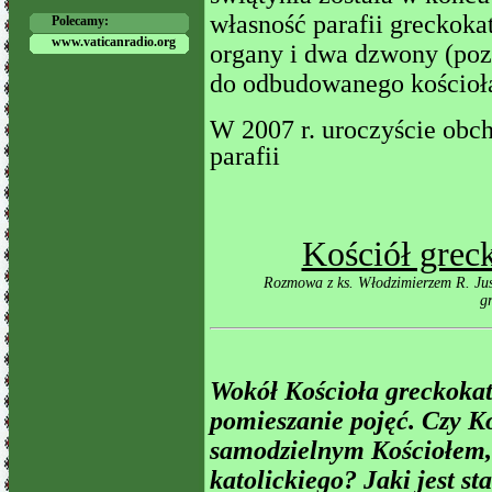
własność parafii greckokat
Polecamy:
www.vaticanradio.org
organy i dwa dzwony (pozos
do odbudowanego kościoł
W 2007 r. uroczyście obch
parafii
Kościół grec
Rozmowa z ks. Włodzimierzem R. Ju
g
Wokół Kościoła greckokat
pomieszanie pojęć. Czy Ko
samodzielnym Kościołem,
katolickiego? Jaki jest st