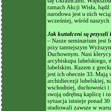
się Ukraińcami. Większość
ramach Akcji Wisła, bąd
narodowa jest u nich wcią
wcześniej, wśród naszych 
Jak kształceni są przyszl
– Nasze seminarium jest 
przy tamtejszym Wyższy
Duchownym. Nasi klerycy, 
arcybiskupa lubelskiego,
lubelskim. Razem z greck
jest ich obecnie 33. Mają
archidiecezji lubelskiej, 
wschodniej, duchowości i
swoją odrębną kaplicę i 
sytuacja istnieje ponad 30
studiowali zawsze w war