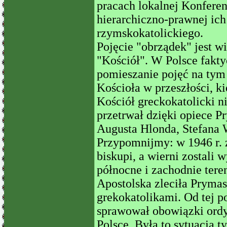
pracach lokalnej Konferen
hierarchiczno-prawnej ich
rzymskokatolickiego.
Pojęcie "obrządek" jest 
"Kościół". W Polsce fakt
pomieszanie pojęć na tym t
Kościoła w przeszłości, 
Kościół greckokatolicki ni
przetrwał dzięki opiece 
Augusta Hlonda, Stefana 
Przypomnijmy: w 1946 r. z
biskupi, a wierni zostali
północne i zachodnie tere
Apostolska zleciła Pryma
grekokatolikami. Od tej p
sprawował obowiązki ordy
Polsce. Była to sytuacja 