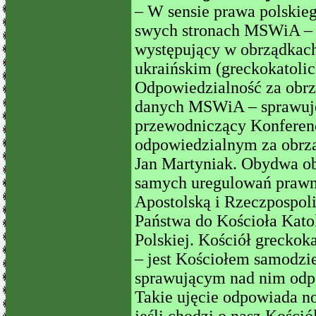
– W sensie prawa polskieg
swych stronach MSWiA – w
występujący w obrządkach:
ukraińskim (greckokatolic
Odpowiedzialność za obrz
danych MSWiA – sprawuje
przewodniczący Konferenc
odpowiedzialnym za obrząd
Jan Martyniak. Obydwa ob
samych uregulowań prawn
Apostolską i Rzeczpospoli
Państwa do Kościoła Kato
Polskiej. Kościół greckok
– jest Kościołem samodzi
sprawującym nad nim odp
Takie ujęcie odpowiada n