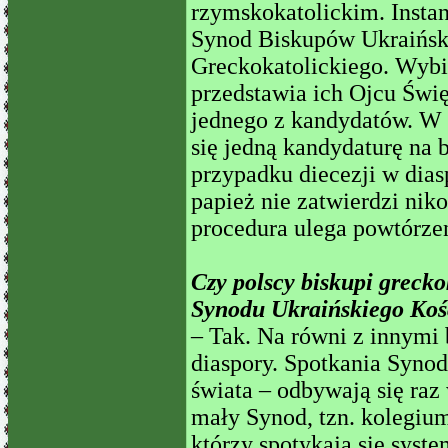
rzymskokatolickim. Instan
Synod Biskupów Ukraińsk
Greckokatolickiego. Wybi
przedstawia ich Ojcu Świ
jednego z kandydatów. W 
się jedną kandydaturę na b
przypadku diecezji w diasp
papież nie zatwierdzi nik
procedura ulega powtórze
Czy polscy biskupi grecko
Synodu Ukraińskiego Kośc
– Tak. Na równi z innymi
diaspory. Spotkania Synod
świata – odbywają się raz 
mały Synod, tzn. kolegium
którzy spotykają się syst