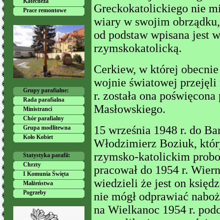
Katecheza
Greckokatolickiego nie m
Prace remontowe
wiary w swojim obrządku, 
od podstaw wpisana jest w 
rzymskokatolicką.
Cerkiew, w której obecnie
wojnie światowej przejęli
Grupy parafialne:
r. została ona poświęcona
Rada parafialna
Masłowskiego.
Ministranci
Chór parafialny
15 września 1948 r. do Ba
Grupa modlitewna
Koło Kobiet
Włodzimierz Boziuk, któ
rzymsko-katolickim probo
Statystyka parafii:
Chrzty
pracował do 1954 r. Wiern
I Komunia Święta
wiedzieli że jest on księ
Małżeństwa
Pogrzeby
nie mógł odprawiać naboż
na Wielkanoc 1954 r. podc