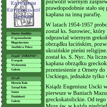
pozwolił wiernym zaśpiewa
prawdopodobnie stało się 
kapłana na inną parafię.
W latach 1954-1957 prob
został ks. Surowiec, który
Siostry Józefitki:
odprawiał wiernym grekok
O zgromadzeniu
obrządku łacińskim, pozw
Błogosławione
Józefitki w Polsce
ukraińskie pieśni religij
został ks. S. Nyc. Na licz
Zespół "ZOREPAD":
O zespole
kapłana obrządku greckoka
Wydarzenia
przeniesienie z Ornety do
Galeria
Usckiego, jednakże tylko 
ZUwP:
Historia Koła
Ksiądz Eugeniusz Uscki w 
Zarząd Koła
pierwsze w Baniach Mazu
Statut
Działalność
greckokatolickie. Od tego
Galeria
Mszę św. w każdą niedzielę