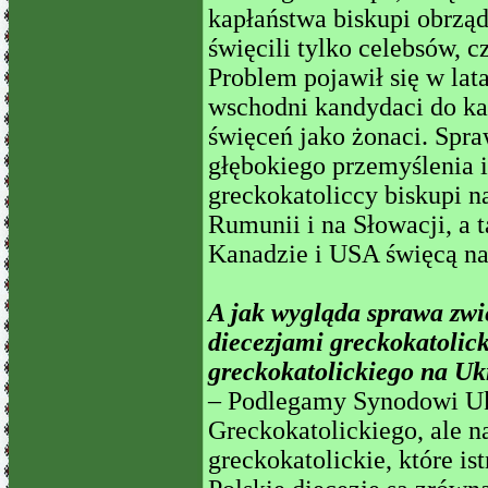
kapłaństwa biskupi obrząd
święcili tylko celebsów, cz
Problem pojawił się w lat
wschodni kandydaci do ka
święceń jako żonaci. Spra
głębokiego przemyślenia i
greckokatoliccy biskupi n
Rumunii i na Słowacji, a t
Kanadzie i USA święcą n
A jak wygląda sprawa zwi
diecezjami greckokatolick
greckokatolickiego na Uk
– Podlegamy Synodowi Uk
Greckokatolickiego, ale n
greckokatolickie, które is