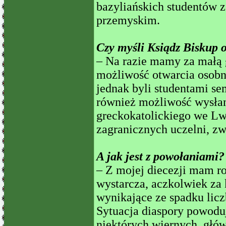
bazyliańskich studentów 
przemyskim.
Czy myśli Ksiądz Biskup 
– Na razie mamy za małą
możliwość otwarcia osobn
jednak byli studentami se
również możliwość wysła
greckokatolickiego we Lw
zagranicznych uczelni, zw
A jak jest z powołaniami?
– Z mojej diecezji mam ro
wystarcza, aczkolwiek za k
wynikające ze spadku lic
Sytuacja diaspory powoduj
niektórych wiernych, głó