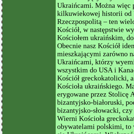
Ukraińcami. Można więc p
kilkuwiekowej historii od 
Rzeczpospolitą – ten wie
Kościół, w następstwie wy
Kościołem ukraińskim, do
Obecnie nasz Kościół iden
mieszkającymi zarówno na 
Ukraińcami, którzy wyemi
wszystkim do USA i Kanad
Kościół greckokatolicki, 
Kościoła ukraińskiego. Ma
erygowane przez Stolicę A
bizantyjsko-białoruski, p
bizantyjsko-słowacki, cz
Wierni Kościoła greckokat
obywatelami polskimi, to