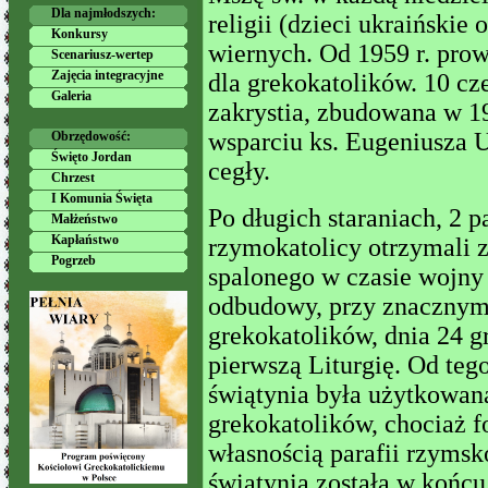
Dla najmłodszych:
religii (dzieci ukraińskie
Konkursy
wiernych. Od 1959 r. prow
Scenariusz-wertep
Zajęcia integracyjne
dla grekokatolików. 10 cz
Galeria
zakrystia, zbudowana w 19
wsparciu ks. Eugeniusza 
Obrzędowość:
Święto Jordan
cegły.
Chrzest
I Komunia Święta
Po długich staraniach, 2 p
Małżeństwo
Kapłaństwo
rzymokatolicy otrzymali 
Pogrzeb
spalonego w czasie wojny 
odbudowy, przy znacznym
grekokatolików, dnia 24 g
pierwszą Liturgię. Od te
świątynia była użytkowan
grekokatolików, chociaż 
własnością parafii rzymsko
świątynia została w końcu