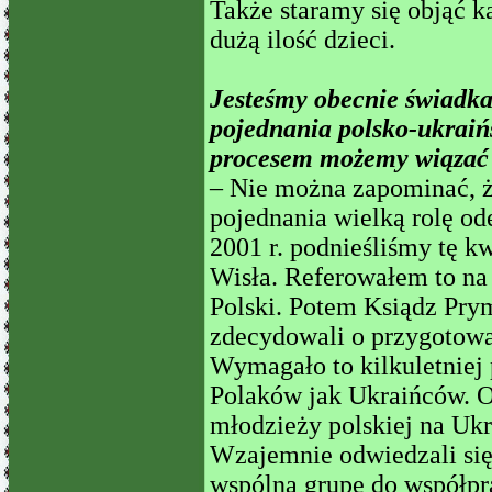
Także staramy się objąć 
dużą ilość dzieci.
Jesteśmy obecnie świadk
pojednania polsko-ukraińs
procesem możemy wiązać 
– Nie można zapominać, 
pojednania wielką rolę od
2001 r. podnieśliśmy tę kw
Wisła. Referowałem to na
Polski. Potem Ksiądz Prym
zdecydowali o przygotowa
Wymagało to kilkuletniej
Polaków jak Ukraińców. 
młodzieży polskiej na Ukra
Wzajemnie odwiedzali się
wspólną grupę do współpr