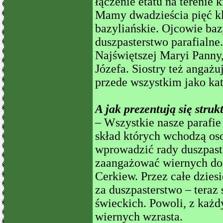
łączenie etatu na terenie 
Mamy dwadzieścia pięć kl
bazyliańskie. Ojcowie baz
duszpasterstwo parafialne.
Najświętszej Maryi Panny, 
Józefa. Siostry też angażu
przede wszystkim jako kat
A jak prezentują się struk
– Wszystkie nasze parafie
skład których wchodzą os
wprowadzić rady duszpaste
zaangażować wiernych do
Cerkiew. Przez całe dzies
za duszpasterstwo – teraz
świeckich. Powoli, z każ
wiernych wzrasta.