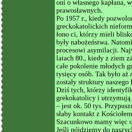
oni o własnego kapłana, w
prawosławnych.
Po 1957 r., kiedy pozwolo
greckokatolickich nieforma
łono ci, którzy mieli blis
były nabożeństwa. Natomias
procesowi asymilacji. Na
latach 80., kiedy z ziem
całe pokolenie młodych gr
tysięcy osób. Tak było aż
zostały struktury naszego 
Dziś tych, którzy identyfi
grekokatolicy i utrzymują 
– jest ok. 50 tys. Przypus
słaby kontakt z Kościołem
Szacunkowo mamy więc ok
Jeśli pójdziemy do naszyc