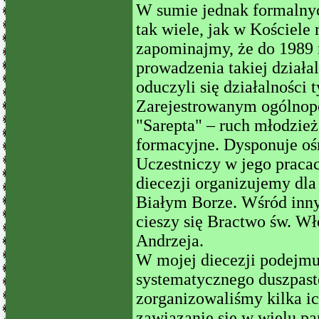
W sumie jednak formalnych 
tak wiele, jak w Kościele
zapominajmy, że do 1989 r
prowadzenia takiej działa
oduczyli się działalności
Zarejestrowanym ogólnopo
"Sarepta" – ruch młodzie
formacyjne. Dysponuje o
Uczestniczy w jego praca
diecezji organizujemy dl
Białym Borze. Wśród inn
cieszy się Bractwo św. W
Andrzeja.
W mojej diecezji podejmu
systematycznego duszpaste
zorganizowaliśmy kilka i
zawiązanie się w wielu par