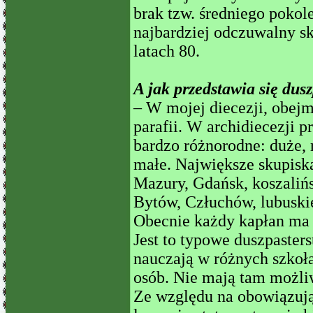
brak tzw. średniego pokolen
najbardziej odczuwalny s
latach 80.
A jak przedstawia się dus
– W mojej diecezji, obejm
parafii. W archidiecezji 
bardzo różnorodne: duże, r
małe. Największe skupisk
Mazury, Gdańsk, koszalińs
Bytów, Człuchów, lubuskie
Obecnie każdy kapłan ma d
Jest to typowe duszpaster
nauczają w różnych szkoła
osób. Nie mają tam możli
Ze względu na obowiązują