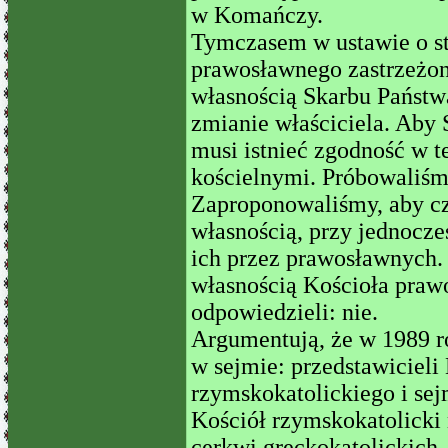
w Komańczy.
Tymczasem w ustawie o st
prawosławnego zastrzeżono
własnością Skarbu Państw
zmianie właściciela. Aby
musi istnieć zgodność w 
kościelnymi. Próbowaliśmy
Zaproponowaliśmy, aby czt
własnością, przy jednocz
ich przez prawosławnych. 
własnością Kościoła praw
odpowiedzieli: nie.
Argumentują, że w 1989 ro
w sejmie: przedstawicieli
rzymskokatolickiego i se
Kościół rzymskokatolicki n
cerkwi greckokatolickich,