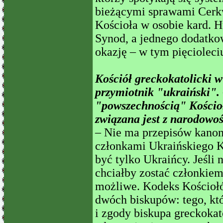
bieżącymi sprawami Cerk
Kościoła w osobie kard. H
Synod, a jednego dodatk
okazję – w tym pięciolec
Kościół greckokatolicki w
przymiotnik "ukraiński". 
"powszechnością" Kościoł
związana jest z narodowo
– Nie ma przepisów kanon
członkami Ukraińskiego K
być tylko Ukraińcy. Jeśli 
chciałby zostać członkiem
możliwe. Kodeks Kościo
dwóch biskupów: tego, kt
i zgody biskupa greckokat