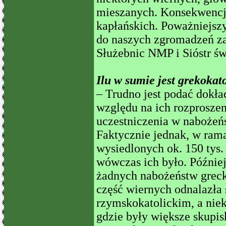
mieszanych. Konsekwencją
kapłańskich. Poważniejsz
do naszych zgromadzeń za
Służebnic NMP i Sióstr św.
Ilu w sumie jest grekokat
– Trudno jest podać dokła
względu na ich rozproszen
uczestniczenia w naboże
Faktycznie jednak, w rama
wysiedlonych ok. 150 tys.
wówczas ich było. Później,
żadnych nabożeństw greck
część wiernych odnalazła 
rzymskokatolickim, a nie
gdzie były większe skupisk