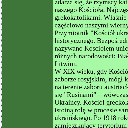
zdarza się, że rzymscy kat
naszego Kościoła. Najcz
grekokatolikami. Właśni
częściowo naszymi wierny
Przymiotnik "Kościół ukra
historycznego. Bezpośredn
nazywano Kościołem unick
różnych narodowości: Biał
Litwini.
W XIX wieku, gdy Kościół
zaborze rosyjskim, mógł 
na terenie zaboru austria
się "Rusinami" – wówczas 
Ukraińcy. Kościół greckok
istotną rolę w procesie 
ukraińskiego. Po 1918 rok
zamieszkujący terytorium I