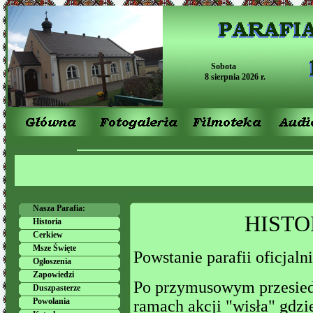
Sobota
8 sierpnia 2026 r.
Nasza Parafia:
HISTO
Historia
Cerkiew
Msze Święte
Powstanie parafii oficjalni
Ogłoszenia
Zapowiedzi
Po przymusowym przesiedl
Duszpasterze
Powołania
ramach akcji "wisła" gdzi