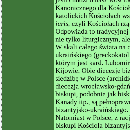
jeśli chodzi o nasz Kości
Kanonicznego dla Kościo
katolickich Kościołach w
iuris
, czyli Kościołach r
Odpowiada to tradycyjnej
nie tylko liturgicznym, al
W skali całego świata na 
ukraińskiego (greckokatol
którym jest kard. Lubomi
Kijowie. Obie diecezje bi
siedzibę w Polsce (archid
diecezja wrocławsko-gdańs
biskupi, podobnie jak bis
Kanady itp., są pełnopra
bizantyjsko-ukraińskiego.
Natomiast w Polsce, z rac
biskupi Kościoła bizantyj