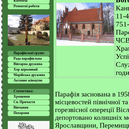
Катехеза
Ремонтні роботи
Канц
11-4
751
Паро
ЧС
Храм
Парафіяльні групи:
Успi
Рада парафіяльна
Служ
Вівтарна дружина
Хор церковний
годи
Марійська дружина
Активне жіноцтво
Статистика:
Парафія заснована в 1958
Хрещення
місцевостей північної та
Cв. Причастя
Вінчання
горезвісної опереції Віс
Похорони
депортовано колишніх 
Ярославщини, Перемищи