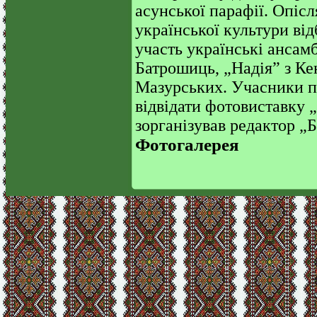
асунської парафії. Опіс
української культури від
участь українські ансамб
Батрошиць, „Надія” з Ке
Мазурських. Учасники п
відвідати фотовиставку 
зорганізував редактор „Б
Фотогалерея