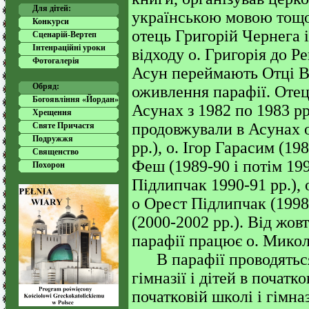
Для дітей:
українською мовою тощо
Конкурси
отець Григорій Чернега і
Сценарій-Вертеп
Інтенраційні уроки
відходу о. Григорія до 
Фотогалерія
Асун переймають Отці В
Обряд:
оживлення парафії. Оте
Богоявління «Йордан»
Асунах з 1982 по 1983 р
Хрещення
продовжували в Асунах 
Святе Причастя
Подружжя
рр.), о. Ігор Гарасим (19
Священство
Феш (1989-90 і потім 19
Похорон
Підлипчак 1990-91 рр.), 
о Орест Підлипчак (1998
(2000-2002 рр.). Від жовт
парафії працює о. Мико
В парафії проводяться у
гімназії і дітей в початк
початковій школі і гімна