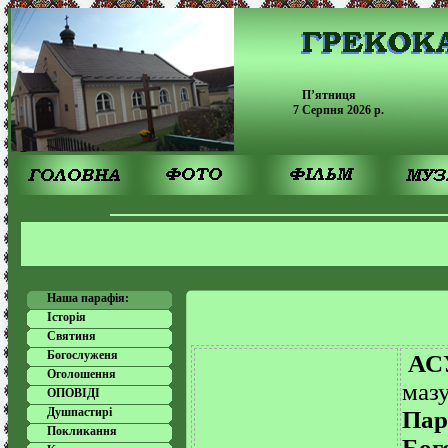
П’ятниця
7 Серпня 2026 p.
Наша парафія:
Історія
Святиня
Богослуженя
АС
Оголошення
мазу
ОПОВІДІ
Душпастирі
Пар
Покликання
Бог