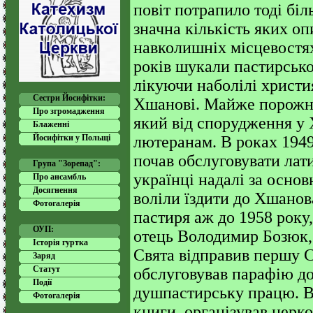
повіт потрапило тоді біл
значна кількість яких о
навколишніх місцевостях
років шукали пастирськог
лікуючи наболілі христи
Сестри Йосифітки:
Хшанові. Майже порожні
Про згромадження
який від спорудження у 
Блаженні
лютеранам. В роках 194
Йосифітки у Польщі
почав обслуговувати лат
Група "Зорепад":
українці надалі за осно
Про ансамбль
Досягнення
воліли їздити до Хшанов
Фотогалерія
пастиря аж до 1958 року
ОУП:
отець Володимир Бозюк, 
Історія гуртка
Свята відправив першу 
Заряд
Статут
обслуговував парафію до
Події
душпастирську працю. В
Фотогалерія
книги, організував церк