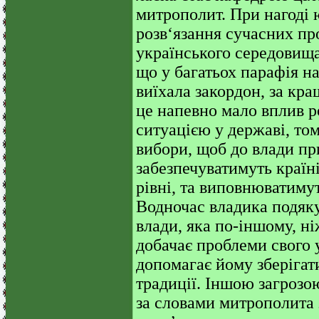
митрополит. При нагоді 
розв‘язання сучасних пр
українського середовища
що у багатьох парафія н
виїхала закордон, за кр
це напевно мало вплив 
ситуацією у державі, то
вибори, щоб до влади пр
забезпечуватимуть країн
рівні, та виповнюватимут
Водночас владика подяк
влади, яка по-іншому, н
добачає проблеми свого 
допомагає йому зберігат
традиції. Іншою загрозо
за словами митрополита 