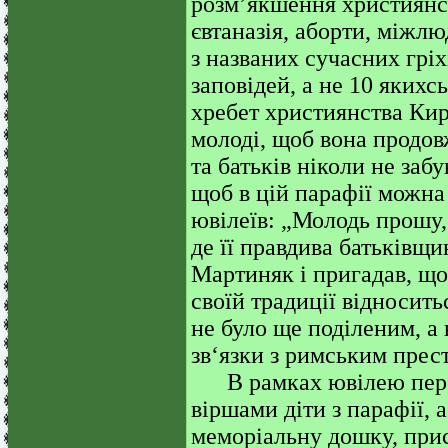
розм’якшення християнсь
євтаназія, аборти, міжлю
з названих сучасних грі
заповідей, а не 10 якихс
хребет християнства Кир
молоді, щоб вона продовж
та батьків ніколи не заб
щоб в цій парафії можна
ювілеїв: „Молодь прошу, 
де її правдива батьківщи
Мартиняк і пригадав, що
своїй традиції відносить
не було ще поділеним, а 
зв‘язки з римським прес
В рамках ювілею перед
віршами діти з парафії, 
меморіальну дошку, прис