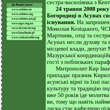
сестра-василіянка з Кен
До Вашої уваги:
24 травня 2008 року
www.cerkiew.eu
www.cerkiew.org
Богородиці в Асунах св
www.cerkiew.net.pl
існування.
На запрошенн
www.ugcc.org.ua
Миколая Козіцького, ЧС
www.dyvensvit.org
www.bazylianie.pl
Мартиняк, отці та сестри
www.vaticanradio.org
Асунах несли духову та 
місцевої влади, депутат
Мазурської координацій
гості з поблизьких параф
Митрополит Кир Іван в
припадає празник Кирила
асунські вірні та їхні па
культуру та традицію под
вже 50 років іде молитва
ви, тому що навіть найм
ласка стає кафедрою ціл