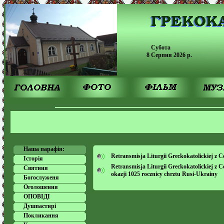
Субота
8 Серпня 2026 p.
Наша парафія:
Retransmisja Liturgii Greckokatolickiej z
Історія
Retransmisja Liturgii Greckokatolickiej z
Святиня
okazji 1025 rocznicy chrztu Rusi-Ukrainy
Богослуженя
Оголошення
ОПОВІДІ
Душпастирі
Покликання