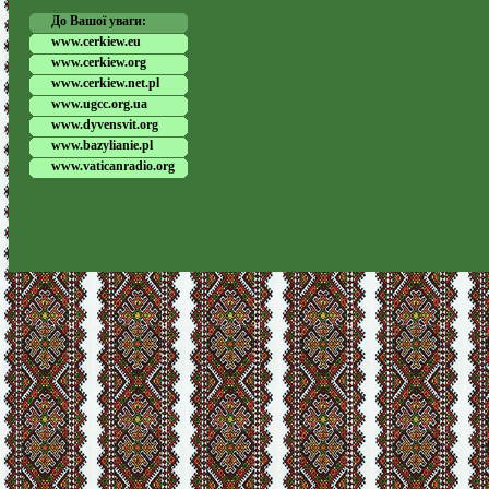
До Вашої уваги:
www.cerkiew.eu
www.cerkiew.org
www.cerkiew.net.pl
www.ugcc.org.ua
www.dyvensvit.org
www.bazylianie.pl
www.vaticanradio.org