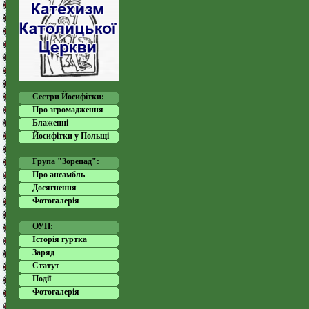
Сестри Йосифітки:
Про згромадження
Блаженні
Йосифітки у Польщі
Група "Зорепад":
Про ансамбль
Досягнення
Фотогалерія
ОУП:
Історія гуртка
Заряд
Статут
Події
Фотогалерія