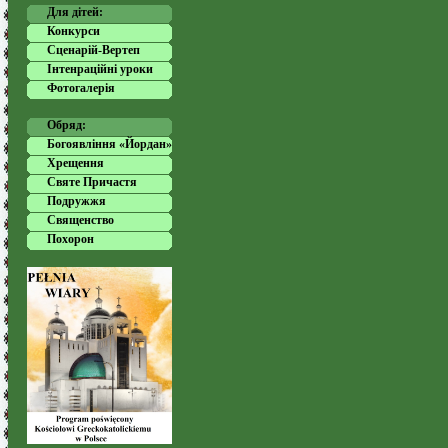
Для дітей:
Конкурси
Сценарій-Вертеп
Інтенраційні уроки
Фотогалерія
Обряд:
Богоявління «Йордан»
Хрещення
Святе Причастя
Подружжя
Священство
Похорон