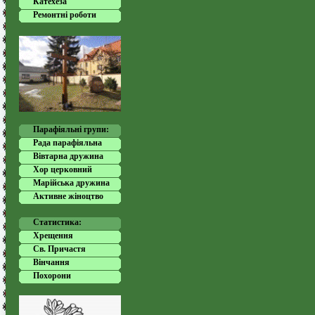
Катехеза
Ремонтні роботи
Парафіяльні групи:
Рада парафіяльна
Вівтарна дружина
Хор церковний
Марійська дружина
Активне жіноцтво
Статистика:
Хрещення
Cв. Причастя
Вінчання
Похорони